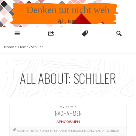
Skip
Denken tut nicht weh
to
content
Aphorismen
Browse:
Home
/
Schiller
ALL ABOUT: SCHILLER
März 25, 2013
NACHAHMEN
APHORISMEN
GOETHE
HEINE
KUNST
NACHAHMEN
NIETZSCHE
ORIGINALITÄT
SCHILLER