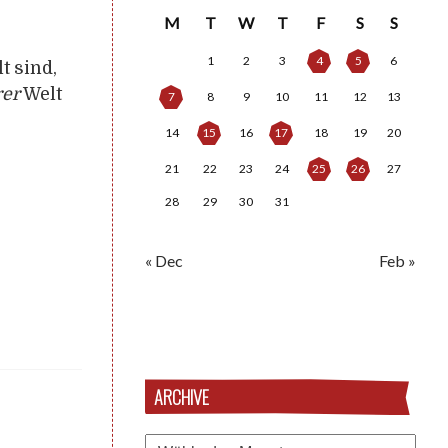
M
T
W
T
F
S
S
1
2
3
4
5
6
t sind,
rer
Welt
7
8
9
10
11
12
13
14
15
16
17
18
19
20
21
22
23
24
25
26
27
28
29
30
31
« Dec
Feb »
ARCHIVE
Archive