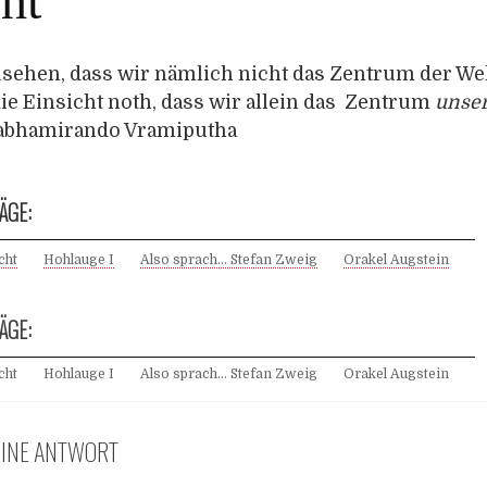
ht
sehen, dass wir nämlich nicht das Zentrum der Wel
die Einsicht noth, dass wir allein das Zentrum
unse
Brabhamirando Vramiputha
ÄGE:
cht
Hohlauge I
Also sprach… Stefan Zweig
Orakel Augstein
ÄGE:
cht
Hohlauge I
Also sprach… Stefan Zweig
Orakel Augstein
EINE ANTWORT