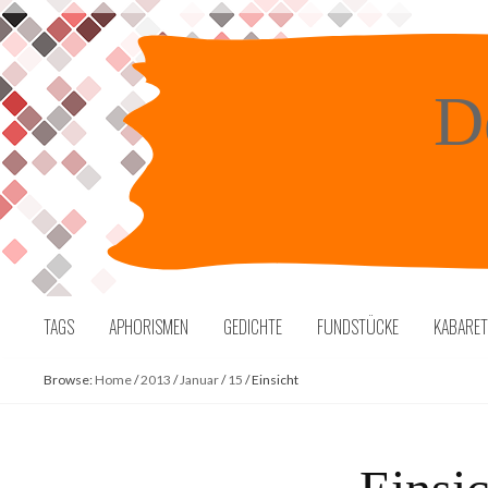
Skip
to
content
D
TAGS
APHORISMEN
GEDICHTE
FUNDSTÜCKE
KABARE
Browse:
Home
/
2013
/
Januar
/
15
/
Einsicht