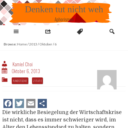
Skip
Denken tut nicht weh
to
content
Aphorismen
Browse:
Home
/
2013
/
Oktober
/
6
Kamiel Choi
Oktober 6, 2013
FUNDSTÜCKE
ZITATE
Facebook
Twitter
Email
Teilen
Die wirkliche Besiegelung der Wirtschaftskrise
ist nicht, dass es immer schwieriger wird, im
Alter den Lebensstandard zu halten, sondern