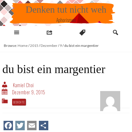
Skip
Denken tut nicht weh
to
content
Aphorismen
Browse:
Home
/
2015
/
Dezember
/
9
/
du bist ein margentier
du bist ein margentier
Kamiel Choi
Dezember 9, 2015
GEDICHTE
Facebook
Twitter
Email
Teilen