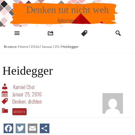
Skip
Denken tut nicht weh
to
content
Aphorismen
Browse:
Home
/
2016
/
Januar
/
25
/
Heidegger
Heidegger
Kamiel Choi
Januar 25, 2016
Denken
,
dichten
GEDICHTE
Facebook
Twitter
Email
Teilen