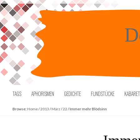
Skip
to
content
D
TAGS
APHORISMEN
GEDICHTE
FUNDSTÜCKE
KABARE
Browse:
Home
/
2013
/
März
/
22
/
Immer mehr Blödsinn