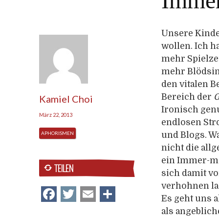
Immer
Unsere Kind
wollen. Ich 
mehr Spielz
mehr Blödsinn
den vitalen B
Bereich der
G
Kamiel Choi
Ironisch gen
März 22, 2013
endlosen Str
APHORISMEN
und Blogs. W
nicht die all
ein Immer-me
TEILEN
sich damit v
verhohnen l
Facebook
Twitter
Email
Teilen
Es geht uns a
als angeblic