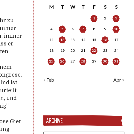
M
T
W
T
F
S
S
1
2
3
hr zu
 Immer
4
5
6
7
8
9
10
n, immer
11
12
13
14
15
16
17
ass er
18
19
20
21
22
23
24
oten
25
26
27
28
29
30
31
einem
ongrese,
« Feb
Apr »
nd ist
rteilt,
n, und
hig”
ARCHIVE
lose Gier
gung