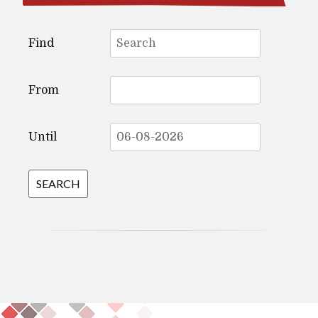
Search
Find
for:
From
Until