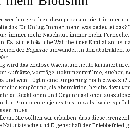
 mehr Blödsinn
er werden geradezu dazu programmiert, immer me
halte das für Unfug. Immer mehr, was bedeutet das?
eug, immer mehr Naschgut, immer mehr Fernsehe
. Es ist die häßliche Wahrheit des Kapitalismus, d
ereich der
Begierde
umwandelt in den abstrakten, t
ier.
ug wird das endlose Wachstum heute kritisiert in 
om Aufsätze, Vorträge, Dokumentarfilme, Bücher, K
as und wem fügt meine Empörung noch etwas zu? U
gemeine Empörung, als Abstraktion, bereits dazu veru
hr an Reaktionen und Gegenreaktionen auszulöse
on den Proponenten jenes Irrsinns als “widersprüc
assen muss.
lle an. Nie sollten wir erlauben, dass diese grenzen
he Naturtatsache und Eigenschaft der Triebbefriedi