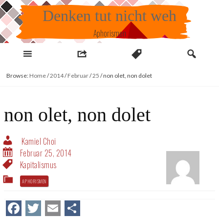
Skip
Denken tut nicht weh
to
content
Aphorismen
Browse:
Home
/
2014
/
Februar
/
25
/
non olet, non dolet
non olet, non dolet
Kamiel Choi
Februar 25, 2014
Kapitalismus
APHORISMEN
Facebook
Twitter
Email
Teilen