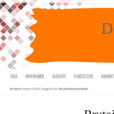
Skip
to
content
D
TAGS
APHORISMEN
GEDICHTE
FUNDSTÜCKE
KABARE
Browse:
Home
/
2015
/
August
/
30
/
Brutoinlandsprodukt