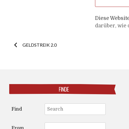
Diese Websit
darüber, wie
Post
GELDSTREIK 2.0
navigation
FINDE
Search
Find
for:
From