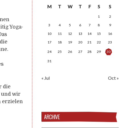
M
T
W
T
F
S
S
1
2
inen
3
4
5
6
7
8
9
itig Yoga-
Das
10
11
12
13
14
15
16
die
17
18
19
20
21
22
23
une.
24
25
26
27
28
29
30
31
es
« Jul
Oct »
r die
t und wir
 erzielen
ARCHIVE