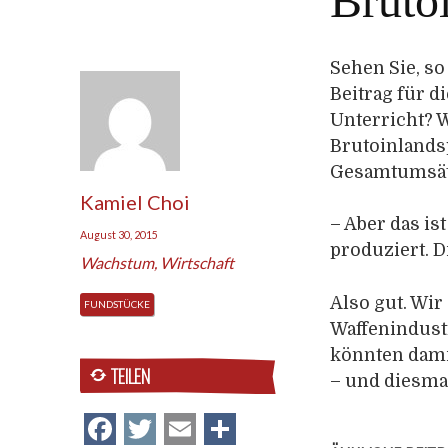
Bruto
Sehen Sie, so
Beitrag für d
Unterricht? 
Brutoinlands
Gesamtumsätz
Kamiel Choi
– Aber das is
August 30, 2015
produziert. D
Wachstum
,
Wirtschaft
Also gut. Wir
FUNDSTÜCKE
Waffenindustr
könnten dami
TEILEN
– und diesmal
Facebook
Twitter
Email
Teilen