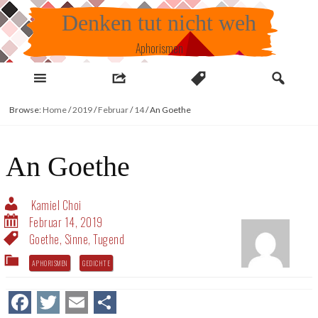
Skip
Denken tut nicht weh
to
content
Aphorismen
Browse:
Home
/
2019
/
Februar
/
14
/
An Goethe
An Goethe
Kamiel Choi
Februar 14, 2019
Goethe
,
Sinne
,
Tugend
APHORISMEN
GEDICHTE
Facebook
Twitter
Email
Teilen